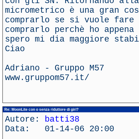
con gli SN. Ritornando alla
micrometrico è una gran cos
comprarlo se si vuole fare 
comprarlo perchè ho appena 
spero mi dia maggiore stabi
Ciao
Adriano - Gruppo M57
www.gruppom57.it/
Re: MoonLite con o senza riduttore di giri?
Autore:
batti38
Data: 01-14-06 20:00