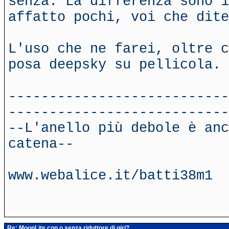
senza. La differenza sono 1
affatto pochi, voi che dite
L'uso che ne farei, oltre c
posa deepsky su pellicola.
---------------------------
---------------------------
--L'anello più debole è anc
catena--
www.webalice.it/batti38m1
Re: MoonLite con o senza riduttore di giri?