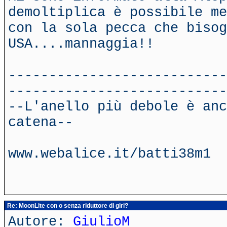
demoltiplica è possibile me
con la sola pecca che bisog
USA....mannaggia!!
---------------------------
---------------------------
--L'anello più debole è anc
catena--
www.webalice.it/batti38m1
Re: MoonLite con o senza riduttore di giri?
Autore:
GiulioM