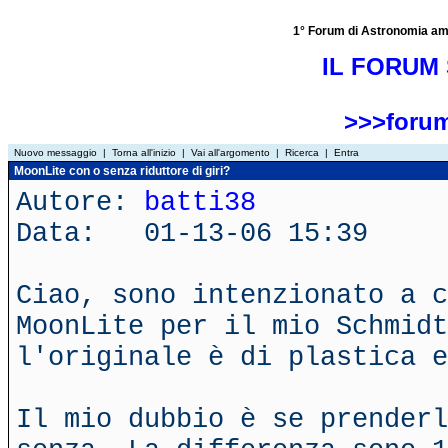
1° Forum di Astronomia amator
IL FORUM 
>>>forum
Nuovo messaggio
|
Torna all'inizio
|
Vai all'argomento
|
Ricerca
|
Entra
MoonLite con o senza riduttore di giri?
Autore:
batti38
Data: 01-13-06 15:39
Ciao, sono intenzionato a c
MoonLite per il mio Schmidt
l'originale è di plastica e
Il mio dubbio è se prenderl